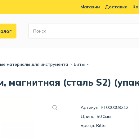
Магазин
Доставка
Ко
алог
ные материалы для инструмента
Биты
м, магнитная (сталь S2) (упа
Артикул: УТ000089212
Длина: 50.0мм.
Бренд:
Ritter