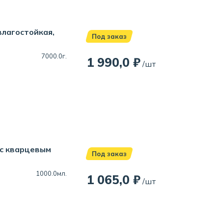
влагостойкая,
Под заказ
7000.0г.
1 990,0 ₽
/шт
 с кварцевым
Под заказ
1000.0мл.
1 065,0 ₽
/шт