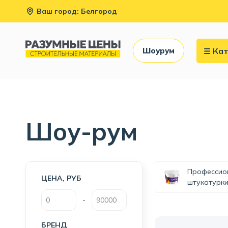
Ваш город: Белгород
Кат
Шоурум
Шоу-рум
Профессио
ЦЕНА, РУБ
штукатурк
-
БРЕНД