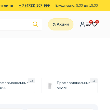
нтакты
+ 7 (4722) 207-999
Ежедневно, 9:00 до 19:00
0
0
Акции
22
11
офессиональные
Профессиональные
аски
эмали