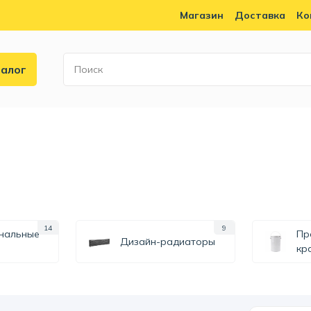
Магазин
Доставка
Ко
алог
14
9
нальные
Пр
Дизайн-радиаторы
и
кр