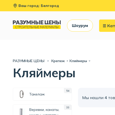
Ваш город: Белгород
Кат
Шоурум
РАЗУМНЫЕ ЦЕНЫ
Крепеж
Кляймеры
Кляймеры
54
Такелаж
Мы нашли
4
тов
33
Веревки, канаты,