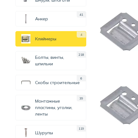
шнуры, шпагаты
41
Анкер
4
Кляймеры
218
Болты, винты,
шпильки
6
Скобы строительные
39
Монтажные
пластины, уголки,
ленты
119
Шурупы