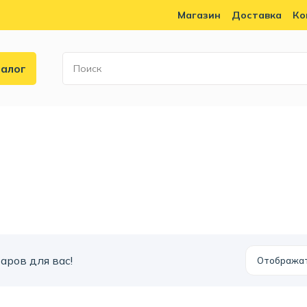
Магазин
Доставка
Ко
алог
аров для вас!
Отобража