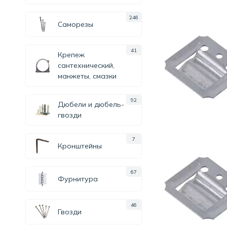
246
Саморезы
41
Крепеж
сантехнический,
манжеты, смазки
92
Дюбели и дюбель-
гвозди
7
Кронштейны
67
Фурнитура
46
Гвозди