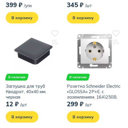
399 ₽
345 ₽
/упк
/шт
В корзину
В корзину
В наличии
В наличии
Заглушка для труб
Розетка Schneider Electric
Квадрат, 40x40 мм,
«GLOSSA» 2Р+Е, с
черная
заземлением, 16А\250В,
белая
12 ₽
299 ₽
/шт
/шт
В корзину
В корзину