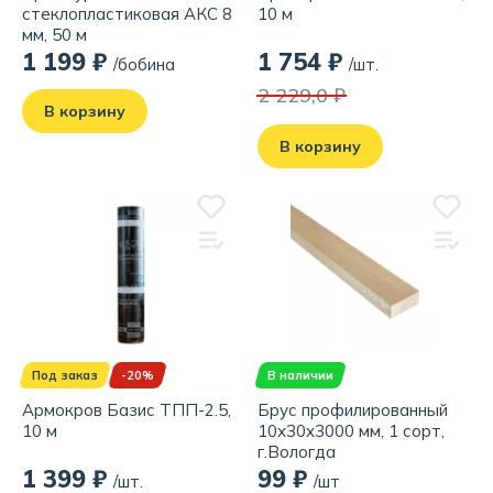
стеклопластиковая АКС 8
10 м
мм, 50 м
1 199 ₽
1 754 ₽
/бобина
/шт.
2 229,0 ₽
В корзину
В корзину
Под заказ
-20%
В наличии
Армокров Базис ТПП-2.5,
Брус профилированный
10 м
10х30х3000 мм, 1 сорт,
г.Вологда
1 399 ₽
99 ₽
/шт.
/шт