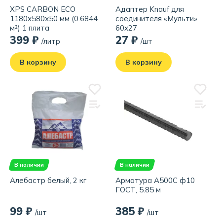
XPS CARBON ECO
Адаптер Knauf для
1180х580х50 мм (0.6844
соединителя «Мульти»
м²) 1 плита
60x27
399 ₽
27 ₽
/литр
/шт
В корзину
В корзину
В наличии
В наличии
Алебастр белый, 2 кг
Арматура А500С ф10
ГОСТ, 5.85 м
99 ₽
385 ₽
/шт
/шт