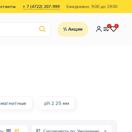
нтакты
+ 7 (4722) 207-999
Ежедневно, 9:00 до 19:00
0
0
Акции
-магнитные
ph 2 25 мм
ть:
Сортировать по:
Умолчанию