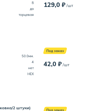
8
129,0 ₽
/шт
да
торцевая
Под заказ
50.0мм.
4
42,0 ₽
/шт
нет
HEX
аковка/2 штуки)
Под заказ