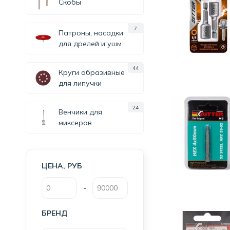
Скобы
7
Патроны, насадки
для дрелей и ушм
44
Круги абразивные
для липучки
24
Венчики для
миксеров
ЦЕНА, РУБ
-
БРЕНД