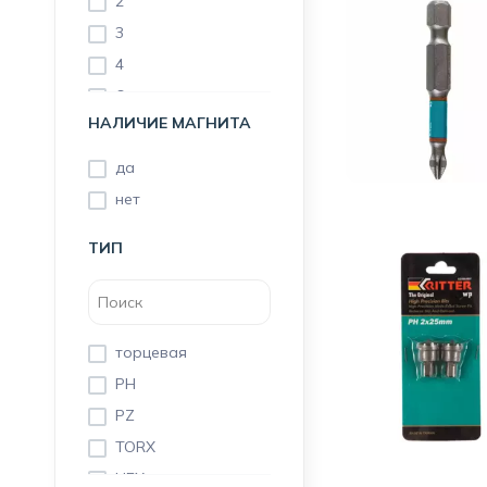
2
3
4
6
НАЛИЧИЕ МАГНИТА
8
10
да
12
нет
30
ТИП
13
торцевая
PH
PZ
TORX
HEX