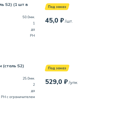
ь S2) (1 шт в
Под заказ
50.0мм.
45,0 ₽
/шт.
1
да
PH
 (сталь S2)
Под заказ
25.0мм.
529,0 ₽
/упк
2
да
PH
с ограничителем