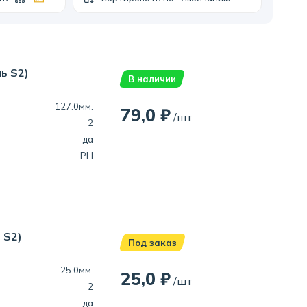
ь S2)
В наличии
127.0мм.
79,0 ₽
/шт
2
да
PH
 S2)
Под заказ
25.0мм.
25,0 ₽
/шт
2
да