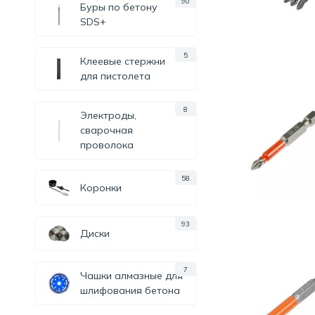
90
Буры по бетону
SDS+
5
Клеевые стержни
для пистолета
8
Электроды,
сварочная
проволока
58
Коронки
93
Диски
7
Чашки алмазные для
шлифования бетона