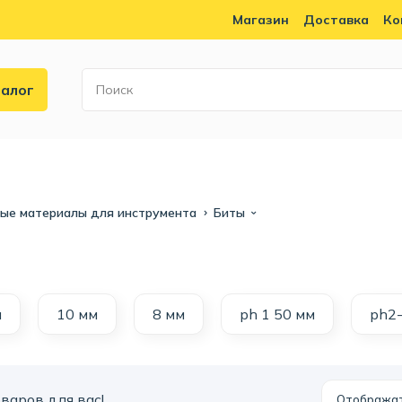
Магазин
Доставка
Ко
алог
ные материалы для инструмента
Биты
м
10 мм
8 мм
ph 1 50 мм
ph2
варов для вас!
Отобража