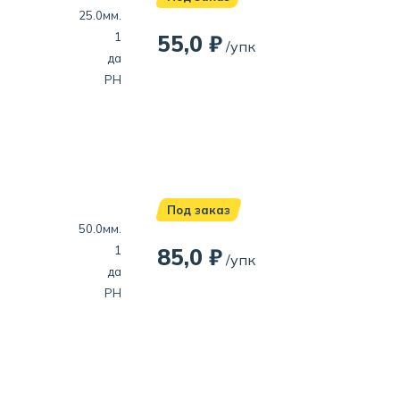
25.0мм.
1
55,0 ₽
/упк
да
PH
Под заказ
50.0мм.
1
85,0 ₽
/упк
да
PH