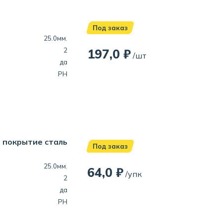
Под заказ
25.0мм.
2
197,0 ₽
/шт
да
PH
N покрытие сталь
Под заказ
25.0мм.
64,0 ₽
/упк
2
да
PH