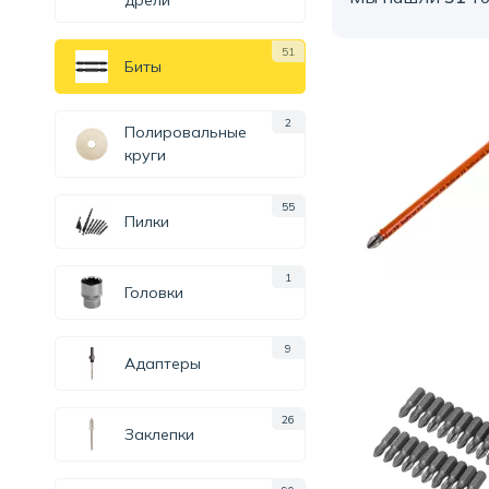
дрели
51
Биты
2
Полировальные
круги
55
Пилки
1
Головки
9
Адаптеры
26
Заклепки