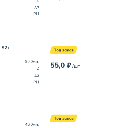
2
да
PH
 S2)
Под заказ
90.0мм.
55,0 ₽
/шт
2
да
PH
Под заказ
48.0мм.