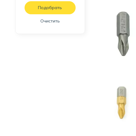
с ограничителем
двусторонняя
Очистить