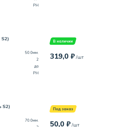
PH
 S2)
В наличии
50.0мм.
319,0 ₽
/шт
2
да
PH
ь S2)
Под заказ
70.0мм.
50,0 ₽
/шт