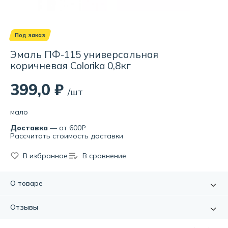
Под заказ
Эмаль ПФ-115 универсальная
коричневая Colorika 0,8кг
399,0 ₽
/шт
мало
Доставка
— от 600₽
Рассчитать стоимость доставки
В избранное
В сравнение
О товаре
Эмаль ПФ-115 - высококачественная эмаль на основе
алкидного лака. Обладает хорошими декоративными
Отзывы
свойствами, укрывистостью и прочным сцеплением с
окрашиваемой поверхностью. Легко наносится, образуя