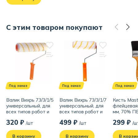
Бренд:
Барьер
Родина бренда:
Россия
С этим товаром покупают
Страна производства:
Россия
Под заказ
Под заказ
Под заказ
Валик Вихрь 73/3/1/5
Валик Вихрь 73/3/1/7
Кисть Mast
универсальный, для
универсальный, для
флейцевая,
всех типов работ и
всех типов работ и
мм, 70% П
ЛКМ, 250/40/6
ЛКМ, 250/48/6
чёрная
320 ₽
499 ₽
299 ₽
/шт
/шт
/ш
В корзину
В корзину
В корзи