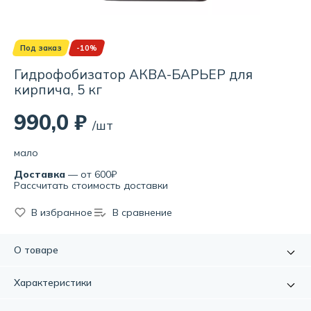
Под заказ
-10%
Гидрофобизатор АКВА-БАРЬЕР для
кирпича, 5 кг
990,0 ₽
/шт
мало
Доставка
— от 600₽
Рассчитать стоимость доставки
В избранное
В сравнение
О товаре
Используется для поверхностной обработки с целью
Характеристики
придания гидрофобных (водоотталкивающих) свойств
фасадному (облицовочному) кирпичу, асбоцементу и
Артикул:
УТ000075753