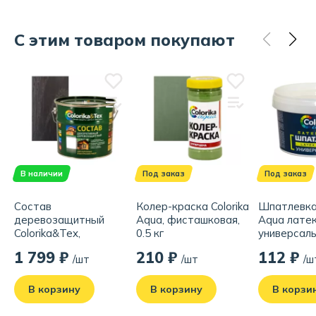
С этим товаром покупают
В наличии
Под заказ
Под заказ
Состав
Колер-краска Colorika
Шпатлевка 
деревозащитный
Aqua, фисташковая,
Aqua латек
Colorika&Tex,
0.5 кг
универсальн
палисандр, 2.7 л
1 799 ₽
210 ₽
112 ₽
/шт
/шт
/ш
В корзину
В корзину
В корзи