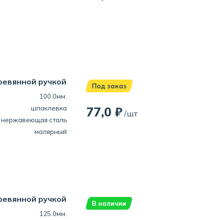
ревянной ручкой
Под заказ
100.0мм.
шпаклевка
77,0 ₽
/шт
нержавеющая сталь
малярный
ревянной ручкой
В наличии
125.0мм.