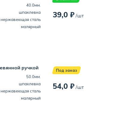
40.0мм.
шпаклевка
39,0 ₽
/шт
нержавеющая сталь
малярный
евянной ручкой
Под заказ
50.0мм.
шпаклевка
54,0 ₽
/шт
нержавеющая сталь
малярный