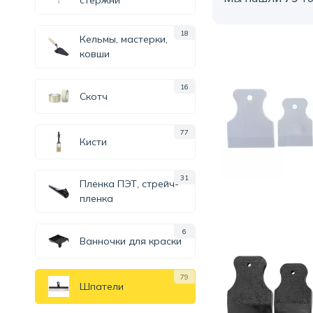
стержни
18
Кельмы, мастерки,
ковши
16
Скотч
77
Кисти
31
Пленка ПЭТ, стрейч-
пленка
6
Ванночки для краски
79
Шпатели