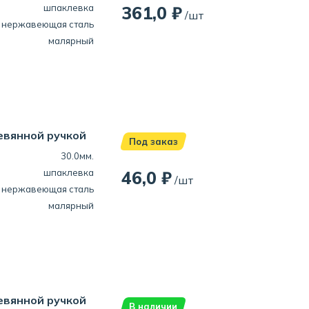
шпаклевка
361,0 ₽
/шт
нержавеющая сталь
малярный
евянной ручкой
Под заказ
30.0мм.
шпаклевка
46,0 ₽
/шт
нержавеющая сталь
малярный
евянной ручкой
В наличии