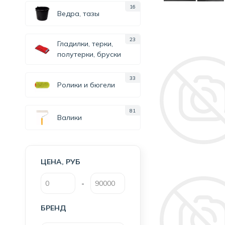
16
Ведра, тазы
23
Гладилки, терки,
полутерки, бруски
33
Ролики и бюгели
81
Валики
ЦЕНА, РУБ
-
БРЕНД