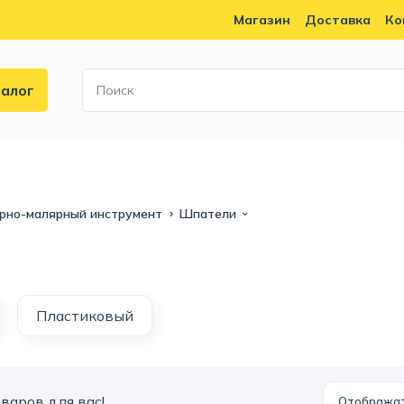
Магазин
Доставка
Ко
алог
рно-малярный инструмент
Шпатели
Пластиковый
варов для вас!
Отобража