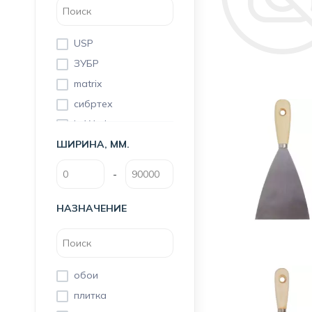
USP
ЗУБР
matrix
сибртех
in Work
ШИРИНА, ММ.
Bohrer
Вихрь
-
Master Color
Sparta
НАЗНАЧЕНИЕ
обои
плитка