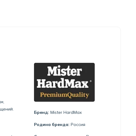
м,
щений.
Бренд:
Mister HardMax
Родина бренда:
Россия