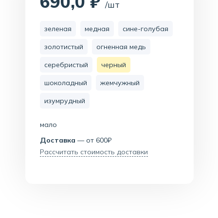
690,0 ₽
/шт
зеленая
медная
сине-голубая
золотистый
огненная медь
серебристый
черный
шоколадный
жемчужный
изумрудный
мало
Доставка
— от 600₽
Рассчитать стоимость доставки