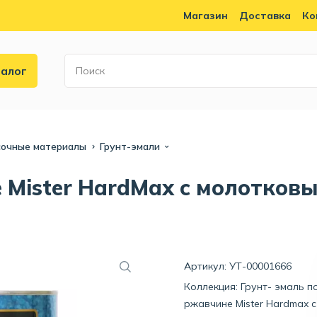
Магазин
Доставка
Ко
алог
сочные материалы
Грунт-эмали
 Mister HardMax с молотковы
Артикул: УТ-00001666
Коллекция:
Грунт- эмаль п
ржавчине Mister Hardmax с