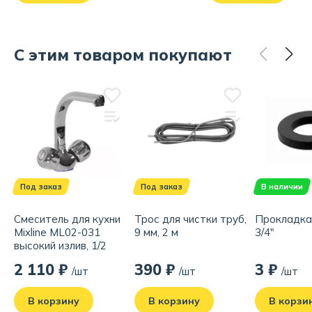
С этим товаром покупают
Под заказ
Под заказ
В наличии
Смеситель для кухни
Трос для чистки труб,
Прокладка
Mixline ML02-031
9 мм, 2 м
3/4"
высокий излив, 1/2
2 110 ₽
390 ₽
3 ₽
/шт
/шт
/шт
В корзину
В корзину
В корзи