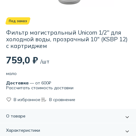
Под заказ
Фильтр магистральный Unicorn 1/2'' для
холодной воды, прозрачный 10" (KSBP 12)
c картриджем
759,0 ₽
/шт
мало
Доставка
— от 600₽
Рассчитать стоимость доставки
В избранное
В сравнение
О товаре
Фильтр магистрального типа монтируется к
Характеристики
трубопроводной коммуникации и осуществляет