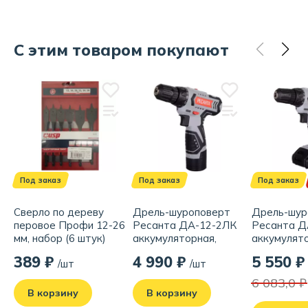
С этим товаром покупают
Под заказ
Под заказ
Под заказ
Сверло по дереву
Дрель-шуроповерт
Дрель-шур
перовое Профи 12-26
Ресанта ДА-12-2ЛК
Ресанта Д
мм, набор (6 штук)
аккумуляторная,
аккумулято
75/14/2
75/14/4
389 ₽
4 990 ₽
5 550 ₽
/шт
/шт
6 083,0 ₽
В корзину
В корзину