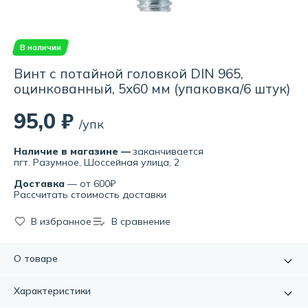
В наличии
Винт с потайной головкой DIN 965,
оцинкованный, 5х60 мм (упаковка/6 штук)
95,0 ₽
/упк
Наличие в магазине —
заканчивается
пгт. Разумное, Шоссейная улица, 2
Доставка
— от 600₽
Рассчитать стоимость доставки
В избранное
В сравнение
О товаре
Винт DIN 965 используется для фиксации металлических,
Характеристики
пластиковых или деревянных объектов на различных