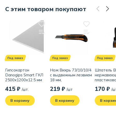
С этим товаром покупают
Под заказ
Под заказ
Под заказ
Гипсокартон
Нож Вихрь 73/10/10/4
Шпатель В
Danogips Smart ГКЛ
с выдвижным лезвием
нержавеющ
2500х1200x12.5 мм
18 мм,
пластикова
двухкомпонентный
415 ₽
219 ₽
170 ₽
/шт.
/шт
/ш
корпус,
автоматический
фиксатор
В корзину
В корзину
В корзи