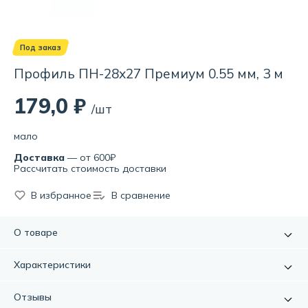
Под заказ
Профиль ПН-28х27 Премиум 0.55 мм, 3 м
179,0 ₽
/шт
мало
Доставка
— от 600₽
Рассчитать стоимость доставки
В избранное
В сравнение
О товаре
Профиль направляющий служит в качестве основания
Характеристики
для стоечных профилей, а также для устройства
перемычек между ними в каркасах перегородок и
Артикул:
УТ000086823
Отзывы
облицовок.
Длина:
3000.0мм.