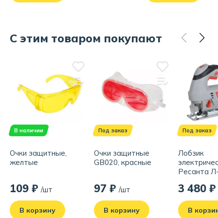
С этим товаром покупают
В наличии
Под заказ
Под заказ
Очки защитные,
Очки защитные
Лобзик
желтые
GB020, красные
электриче
Ресанта Л-
75/9/2
109 ₽
97 ₽
3 480 ₽
/шт
/шт
В корзину
В корзину
В корзи