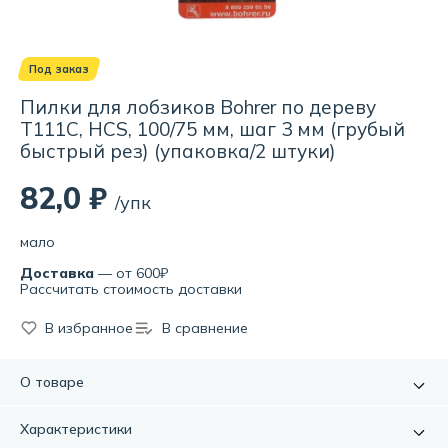
Под заказ
Пилки для лобзиков Bohrer по дереву
Т111C, HCS, 100/75 мм, шаг 3 мм (грубый
быстрый рез) (упаковка/2 штуки)
82,0 ₽
/упк
мало
Доставка
— от 600₽
Рассчитать стоимость доставки
В избранное
В сравнение
О товаре
Пилки предназначаются для обработки древесины
Характеристики
твердых либо мягких пород. Изготовлены из упругой и