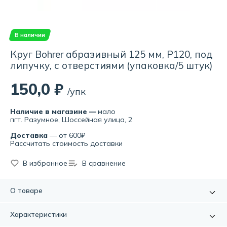
В наличии
Круг Bohrer абразивный 125 мм, Р120, под
липучку, с отверстиями (упаковка/5 штук)
150,0 ₽
/упк
Наличие в магазине —
мало
пгт. Разумное, Шоссейная улица, 2
Доставка
— от 600₽
Рассчитать стоимость доставки
В избранное
В сравнение
О товаре
Абразивный круг под «липучку» используется для
Характеристики
промежуточного шлифования металла, дерева, пластика