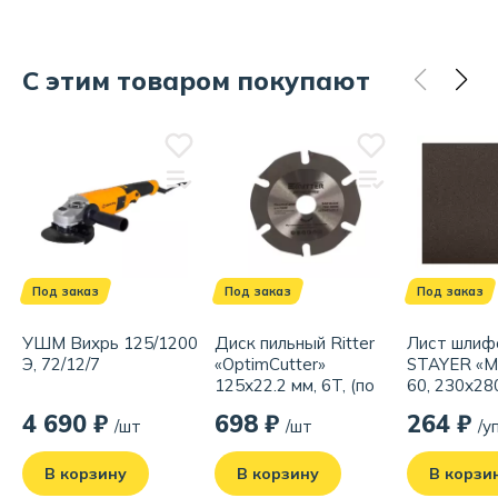
С этим товаром покупают
Под заказ
Под заказ
Под заказ
УШМ Вихрь 125/1200
Диск пильный Ritter
Лист шлиф
Э, 72/12/7
«OptimCutter»
STAYER «
125х22.2 мм, 6T, (по
60, 230х28
дереву, пластику,
тканевой о
4 690 ₽
698 ₽
264 ₽
/шт
/шт
/у
гипсокартону) для
водостойк
УШМ
(упаковка/
В корзину
В корзину
В корзи