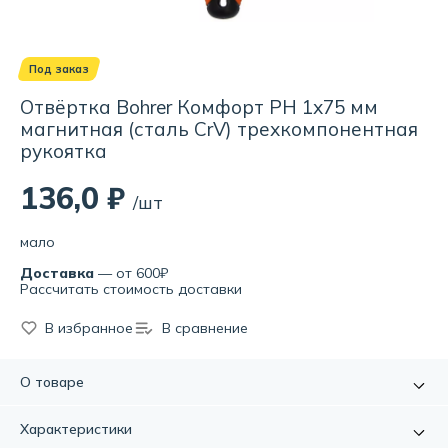
Под заказ
Отвёртка Bohrer Комфорт PH 1х75 мм
магнитная (сталь CrV) трехкомпонентная
рукоятка
136,0 ₽
/шт
мало
Доставка
— от 600₽
Рассчитать стоимость доставки
В избранное
В сравнение
О товаре
Отвёртка Bohrer Комфорт PH 1х75 мм - это надежный
Характеристики
инструмент, который станет незаменимым помощником в