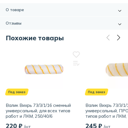
О товаре
Для работы с водорастворимыми и масляными красками,
грунтовками и лаками (кроме нитролаков). Клееная
Отзывы
велюровая шубка, высота ворса 4 мм. Система с
пластиковой втулкой, стальной оцинкованный бюгель
Похожие товары
диаметром 6 мм, пластиковая ручка.
Отзывов еще нет, но вы можете стать первым!
Расскажите о своём опыте использования товара.
Обратите внимание на качество, удобство и соответствие
заявленным характеристикам.
Написать отзыв
Под заказ
Под заказ
Валик Вихрь 73/3/1/16 сменный
Валик Вихрь 73/3/1/
универсальный, для всех типов
универсальный, ПРО
работ и ЛКМ, 250/40/6
типов работ и ЛКМ, 
220 ₽
245 ₽
/шт
/шт