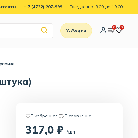
нтакты
+ 7 (4722) 207-999
Ежедневно, 9:00 до 19:00
0
0
Акции
ерамике
 штука)
В избранное
В сравнение
317,0 ₽
/шт