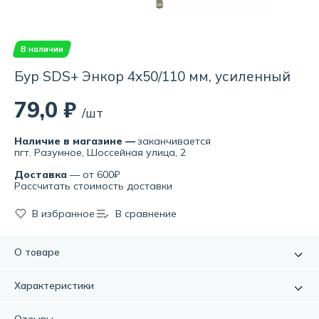
В наличии
Бур SDS+ Энкор 4х50/110 мм, усиленный
79,0 ₽
/шт
Наличие в магазине —
заканчивается
пгт. Разумное, Шоссейная улица, 2
Доставка
— от 600₽
Рассчитать стоимость доставки
В избранное
В сравнение
О товаре
Бур предназначен для перфораторов с патроном SDS-
Характеристики
plus. Поверхность сверла спиралевидная и имеет
усиленное поверхностное уплотнение, что позволяет
Артикул:
УТ000093883