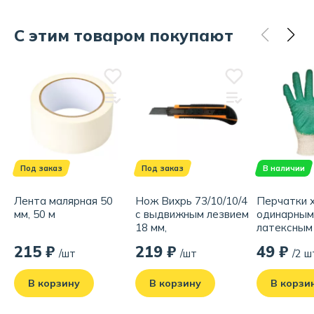
С этим товаром покупают
Под заказ
Под заказ
В наличии
Лента малярная 50
Нож Вихрь 73/10/10/4
Перчатки х
мм, 50 м
с выдвижным лезвием
одинарны
18 мм,
латексным
двухкомпонентный
покрытием
215 ₽
219 ₽
49 ₽
/шт
/шт
/2 ш
корпус,
автоматический
фиксатор
В корзину
В корзину
В корзи