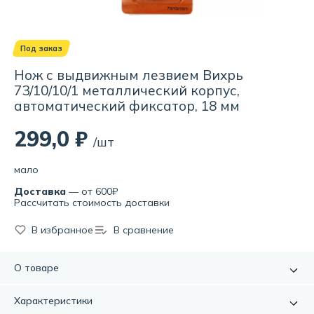
Под заказ
Нож с выдвижным лезвием Вихрь
73/10/10/1 металлический корпус,
автоматический фиксатор, 18 мм
299,0 ₽
/шт
мало
Доставка
— от 600₽
Рассчитать стоимость доставки
В избранное
В сравнение
О товаре
Нож с выдвижным лезвием Вихрь предназначен для резки
Характеристики
различных материалов в бытовых, хозяйственных или