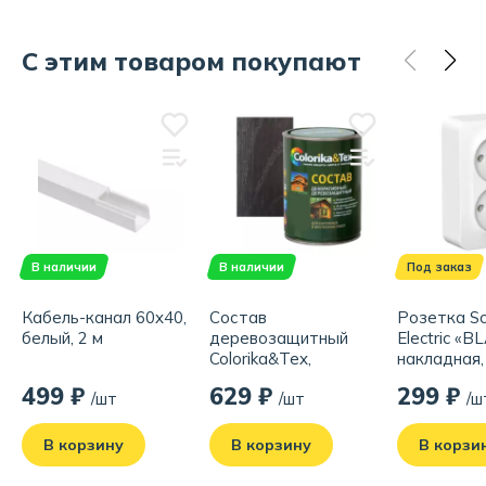
С этим товаром покупают
В наличии
В наличии
Под заказ
Кабель-канал 60x40,
Состав
Розетка Sc
белый, 2 м
деревозащитный
Electric «
Colorika&Tex,
накладная,
палисандр, 0.8 л
без заземл
499 ₽
629 ₽
299 ₽
/шт
/шт
/ш
16А\250В, 
В корзину
В корзину
В корзи