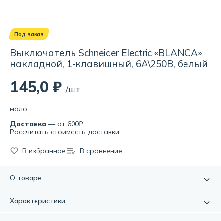
Под заказ
Выключатель Schneider Electric «BLANCA»
накладной, 1-клавишный, 6А\250В, белый
145,0 ₽
/шт
мало
Доставка
— от 600₽
Рассчитать стоимость доставки
В избранное
В сравнение
О товаре
Выключатель Schneider Electric BLANCA предназначен для
Характеристики
сетей до 250В, на ток до 6А. Он прост в установке и
удобен в применении.
Артикул:
УТ000090487