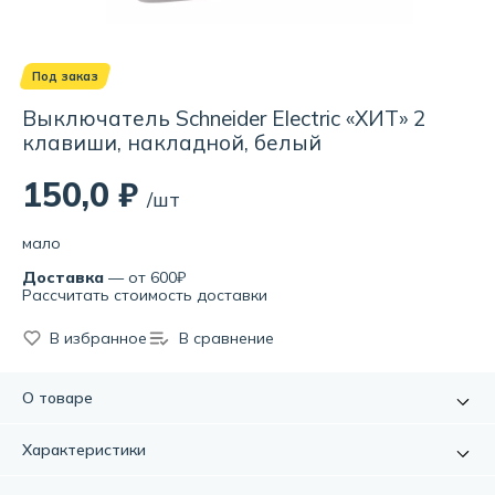
Под заказ
Выключатель Schneider Electric «ХИТ» 2
клавиши, накладной, белый
150,0 ₽
/шт
мало
Доставка
— от 600₽
Рассчитать стоимость доставки
В избранное
В сравнение
О товаре
Электрический выключатель – это электроустановочный
Характеристики
прибор, служащий для включения/выключения
потребителей электроэнергии.
Артикул:
УТ000008850