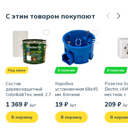
С этим товаром покупают
Под заказ
В наличии
В наличии
Состав
Коробка
Розетка Sc
деревозащитный
установочная 68x45
Electric «Х
Colorika&Tex, иней, 2.7
мм, блочная
местная, с
л
заземлени
1 369 ₽
19 ₽
209 ₽
/шт
/шт
/ш
накладная,
белая
В корзину
В корзину
В корзи