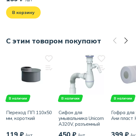
В корзину
С этим товаром покупают
В наличии
В наличии
В наличии
Переход ПП 110х50
Сифон для
Гофра для
мм, короткий
умывальника Unicorn
Ани пласт 
A320V, разъемный
выпуск 1 1/2" + выход
119 ₽
450 ₽
399 ₽
/шт
/шт
/ш
на стиральную