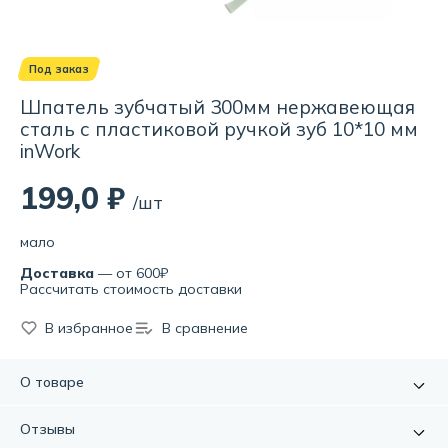
Под заказ
Шпатель зубчатый 300мм нержавеющая
сталь с пластиковой ручкой зуб 10*10 мм
inWork
199,0 ₽
/шт
мало
Доставка
— от 600₽
Рассчитать стоимость доставки
В избранное
В сравнение
О товаре
Зубчатые шпатели торговой марки произведены в России
из качественных материалов, надежны, долговечны и
Отзывы
обладают наилучшим соотношением качества и цены. •