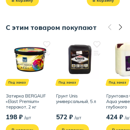
В корзину
В корзину
С этим товаром покупают
Под заказ
Под заказ
Под заказ
Затирка BERGAUF
Грунт Unis
Грунтовка 
«Elast Premium»
универсальный, 5 л
Aqua униве
терракот, 2 кг
глубокого
проникнове
198 ₽
572 ₽
424 ₽
/шт
/шт
/ш