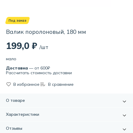
Под заказ
Валик поролоновый, 180 мм
199,0 ₽
/шт
мало
Доставка
— от 600₽
Рассчитать стоимость доставки
В избранное
В сравнение
О товаре
Используется для работы с вододисперсионными,
Характеристики
латексными красками и водорастворимыми лаками.
Артикул:
УТ000076793
Отзывы
Длина:
180.0мм.