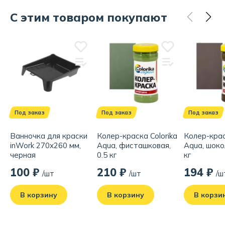
С этим товаром покупают
Под заказ
Под заказ
Под заказ
Ванночка для краски
Колер-краска Colorika
Колер-крас
inWork 270x260 мм,
Aqua, фисташковая,
Aqua, шоко
черная
0.5 кг
кг
100 ₽
210 ₽
194 ₽
/шт
/шт
/ш
В корзину
В корзину
В корзи