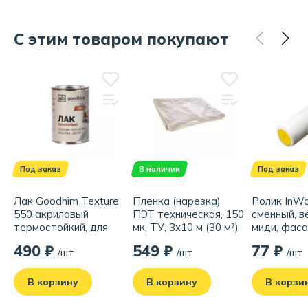
С этим товаром покупают
Под заказ
В наличии
Под заказ
Лак Goodhim Texture
Пленка (нарезка)
Ролик InWo
550 акриловый
ПЭТ техническая, 150
сменный, в
термостойкий, для
мк, ТУ, 3x10 м (30 м²)
миди, фаса
камня и других
мм, ворс 4
490 ₽
549 ₽
77 ₽
/шт
/шт
/шт
минеральных
поверхностей, 0.8 л
В корзину
В корзину
В корзи