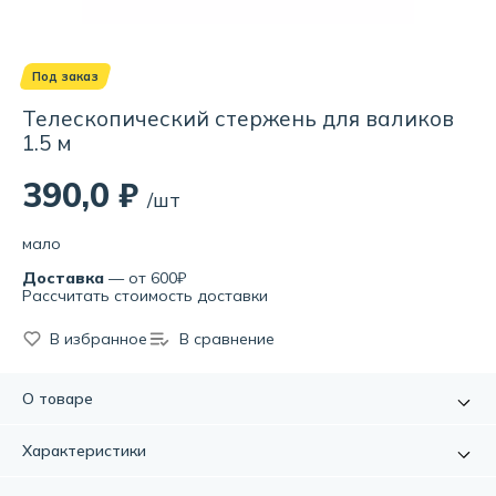
Под заказ
Телескопический стержень для валиков
1.5 м
390,0 ₽
/шт
мало
Доставка
— от 600₽
Рассчитать стоимость доставки
В избранное
В сравнение
О товаре
Для работы с валиками и кистями с полыми ручками.
Характеристики
Используется в качестве удлинителя при окрашивании
высоких стен и потолков. Стальной окрашенный стержень
Артикул:
УТ-00002104