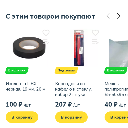
С этим товаром покупают
В наличии
Под заказ
В наличии
Изолента ПВХ,
Карандаши по
Мешок
черная, 19 мм, 20 м
кафелю и стеклу,
полипропи
набор 2 штуки
55-50x95 с
100 ₽
207 ₽
40 ₽
/шт
/шт
/шт
В корзину
В корзину
В корзи