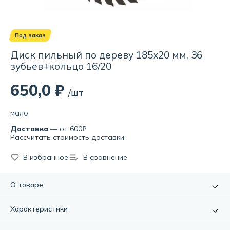
Под заказ
Диск пильный по дереву 185х20 мм, 36
зубьев+кольцо 16/20
650,0 ₽
/шт
мало
Доставка
— от 600₽
Рассчитать стоимость доставки
В избранное
В сравнение
О товаре
Диск пильный по дереву предназначается для
Характеристики
продольной и поперечной резки древесины, фанерных
плит, ДСП, ДВП, а также других древесных материалов.
Артикул:
УТ000076531