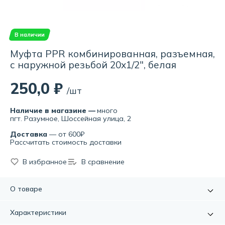
В наличии
Муфта PPR комбинированная, разъемная,
с наружной резьбой 20х1/2", белая
250,0 ₽
/шт
Наличие в магазине —
много
пгт. Разумное, Шоссейная улица, 2
Доставка
— от 600₽
Рассчитать стоимость доставки
В избранное
В сравнение
О товаре
Полипропиленовые трубы и фитинги в том числе
Характеристики
комбинированные фитинги из полипропилена