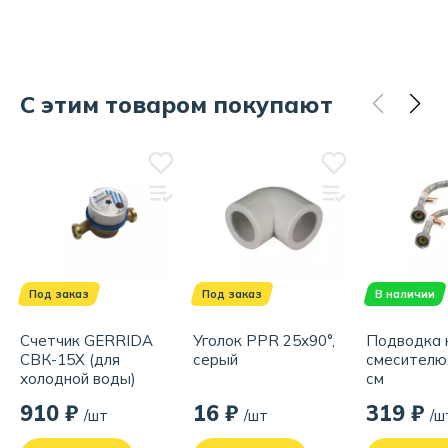
С этим товаром покупают
Под заказ
Под заказ
В наличии
Счетчик GERRIDA
Уголок PPR 25х90°,
Подводка 
СВК-15Х (для
серый
смесителю,
холодной воды)
см
910 ₽
16 ₽
319 ₽
/шт
/шт
/ш