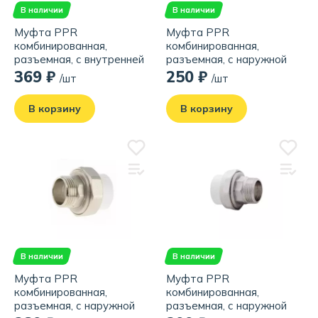
В наличии
В наличии
Муфта PPR
Муфта PPR
комбинированная,
комбинированная,
разъемная, с внутренней
разъемная, с наружной
резьбой 32х1", белая
резьбой 20х1/2", белая
369 ₽
250 ₽
/шт
/шт
В корзину
В корзину
В наличии
В наличии
Муфта PPR
Муфта PPR
комбинированная,
комбинированная,
разъемная, с наружной
разъемная, с наружной