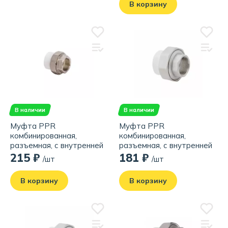
В корзину
В наличии
В наличии
Муфта PPR
Муфта PPR
комбинированная,
комбинированная,
разъемная, с внутренней
разъемная, с внутренней
резьбой 20х1/2", белая
резьбой 20х3/4", белая
215 ₽
181 ₽
/шт
/шт
В корзину
В корзину