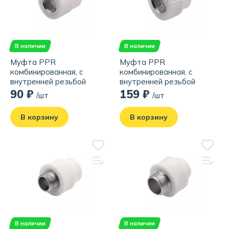
В наличии
В наличии
Муфта PPR
Муфта PPR
комбинированная, с
комбинированная, с
внутренней резьбой
внутренней резьбой
25х1/2", белая
32х1", белая
90 ₽
159 ₽
/шт
/шт
В корзину
В корзину
В наличии
В наличии