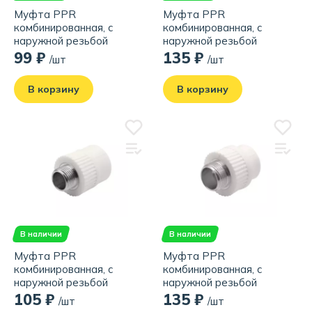
Муфта PPR
Муфта PPR
комбинированная, с
комбинированная, с
наружной резьбой
наружной резьбой
20х1/2", белая
20х3/4", белая
99 ₽
135 ₽
/шт
/шт
В корзину
В корзину
В наличии
В наличии
Муфта PPR
Муфта PPR
комбинированная, с
комбинированная, с
наружной резьбой
наружной резьбой
25х1/2", белая
25х3/4", белая
105 ₽
135 ₽
/шт
/шт