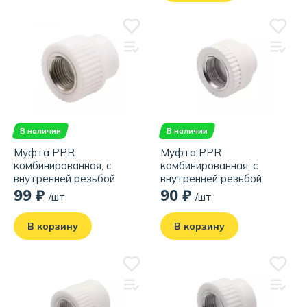
В наличии
В наличии
Муфта PPR
Муфта PPR
комбинированная, с
комбинированная, с
внутренней резьбой
внутренней резьбой
20х1/2", белая
20х3/4", белая
99 ₽
90 ₽
/шт
/шт
В корзину
В корзину