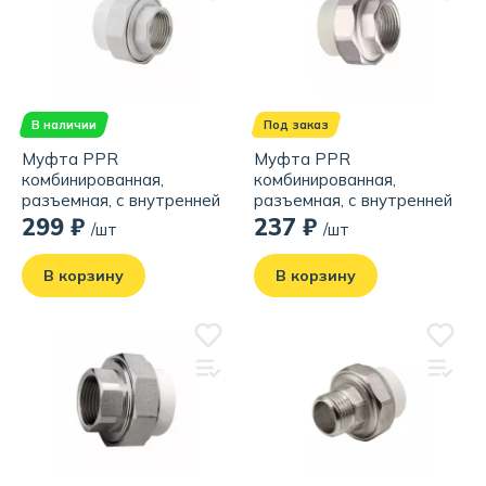
В наличии
Под заказ
Муфта PPR
Муфта PPR
комбинированная,
комбинированная,
разъемная, с внутренней
разъемная, с внутренней
резьбой 25х3/4", белая
резьбой 25х3/4", серая
299 ₽
237 ₽
/шт
/шт
В корзину
В корзину