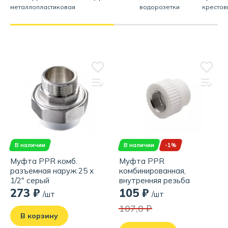
металлопластиковая
водорозетки
крестов
В наличии
В наличии
-1%
Муфта PPR комб.
Муфта PPR
разъемная наруж 25 х
комбинированная,
1/2" серый
внутренняя резьба
25х3/4", белая
273 ₽
105 ₽
/шт
/шт
107,0 ₽
В корзину