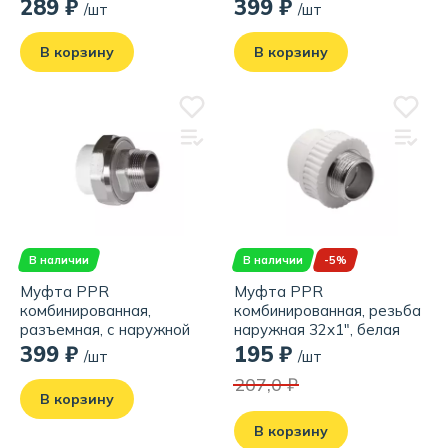
резьбой 20х3/4", белая
резьбой 25х3/4", белая
289 ₽
399 ₽
/шт
/шт
В корзину
В корзину
В наличии
В наличии
-5%
Муфта PPR
Муфта PPR
комбинированная,
комбинированная, резьба
разъемная, с наружной
наружная 32х1", белая
резьбой 32х1", белая
399 ₽
195 ₽
/шт
/шт
207,0 ₽
В корзину
В корзину