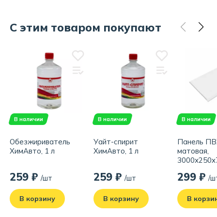
С этим товаром покупают
В наличии
В наличии
В наличии
Обезжириватель
Уайт-спирит
Панель ПВХ
ХимАвто, 1 л
ХимАвто, 1 л
матовая,
3000x250x7
м²)
259 ₽
259 ₽
299 ₽
/шт
/шт
/ш
В корзину
В корзину
В корзи