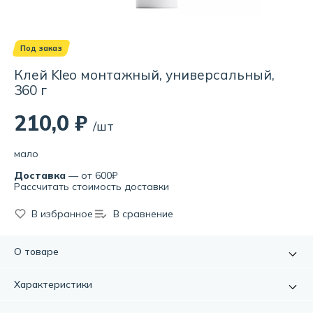
Под заказ
Клей Kleo монтажный, универсальный,
360 г
210,0 ₽
/шт
мало
Доставка
— от 600₽
Рассчитать стоимость доставки
В избранное
В сравнение
О товаре
Для приклеивания бордюров, панелей, древесины,
Характеристики
керамических плиток и декоративных инструментов,
подоконников, твердого ПВХ, стекла, металлов ко всем
Артикул:
УТ000063705