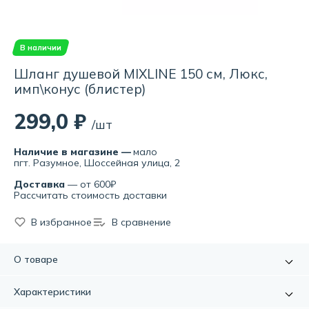
В наличии
Шланг душевой MIXLINE 150 см, Люкс,
имп\конус (блистер)
299,0 ₽
/шт
Наличие в магазине —
мало
пгт. Разумное, Шоссейная улица, 2
Доставка
— от 600₽
Рассчитать стоимость доставки
В избранное
В сравнение
О товаре
Шланг душевой MIXLINE 150 см - это надежный и удобный
Характеристики
аксессуар для вашего ванной комнаты. Его