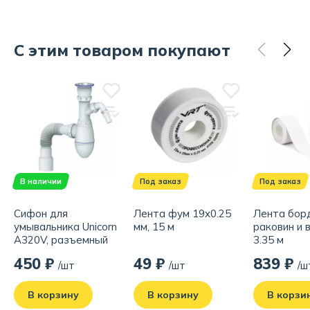
Бренд:
mixline
С этим товаром покупают
Родина бренда:
Россия
Страна производства:
Россия
В наличии
Под заказ
Под заказ
Сифон для
Лента фум 19x0.25
Лента бор
умывальника Unicorn
мм, 15 м
раковин и 
A320V, разъемный
3.35 м
выпуск 1 1/2" + выход
450 ₽
49 ₽
839 ₽
/шт
/шт
/ш
на стиральную
машину, гофра
40х40/50
В корзину
В корзину
В корзи