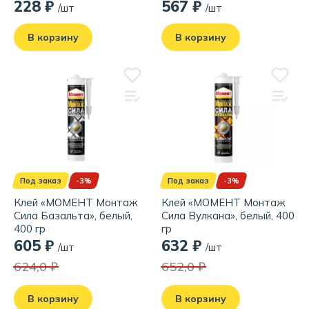
380 гр
228 ₽
567 ₽
/шт
/шт
В корзину
В корзину
Под заказ
-3%
Под заказ
-3%
Клей «МОМЕНТ Монтаж
Клей «МОМЕНТ Монтаж
Сила Базальта», белый,
Сила Вулкана», белый, 400
400 гр
гр
605 ₽
632 ₽
/шт
/шт
624,0 ₽
652,0 ₽
В корзину
В корзину