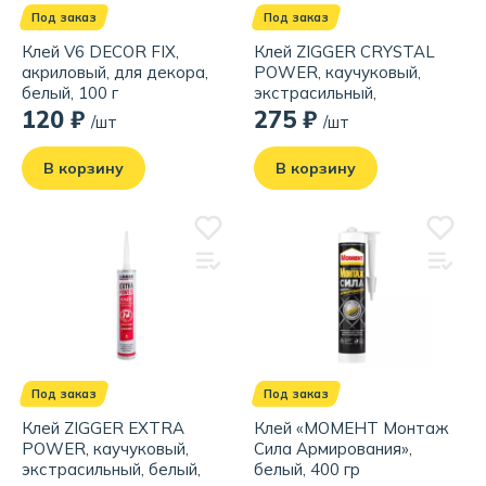
Под заказ
Под заказ
Клей V6 DECOR FIX,
Клей ZIGGER CRYSTAL
акриловый, для декора,
POWER, каучуковый,
белый, 100 г
экстрасильный,
прозрачный, 320 гр
120 ₽
275 ₽
/шт
/шт
В корзину
В корзину
Под заказ
Под заказ
Клей ZIGGER EXTRA
Клей «МОМЕНТ Монтаж
POWER, каучуковый,
Сила Армирования»,
экстрасильный, белый,
белый, 400 гр