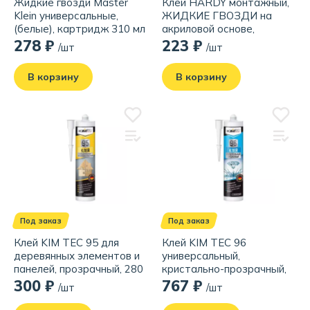
Жидкие гвозди Master
Клей HARDY монтажный,
Klein универсальные,
ЖИДКИЕ ГВОЗДИ на
(белые), картридж 310 мл
акриловой основе,
/ 440 rp
универсальный, белый,
278 ₽
223 ₽
/шт
/шт
280 мл
В корзину
В корзину
Под заказ
Под заказ
Клей KIM TEC 95 для
Клей KIM TEC 96
деревянных элементов и
универсальный,
панелей, прозрачный, 280
кристально-прозрачный,
мл
280 мл
300 ₽
767 ₽
/шт
/шт