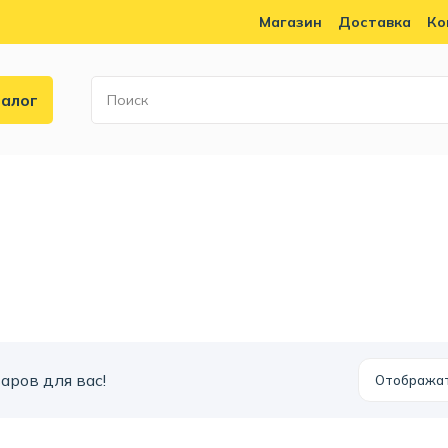
Магазин
Доставка
Ко
алог
аров для вас!
Отобража