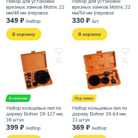
Набор для установки
Набор для установки
врезных замков Matrix, 22
врезных замков Matrix, 22
мм/48 мм (перовое
мм/54 мм (перовое
сверло/кольцевая пила)
сверло/кольцевая пила)
349 ₽
330 ₽
/набор
/шт
В корзину
В корзину
В наличии
Под заказ
Набор кольцевых пил по
Набор кольцевых пил по
дереву Bohrer 19-127 мм,
дереву Bohrer 19-64 мм,
16 штук
11 штук
399 ₽
369 ₽
/набор
/набор