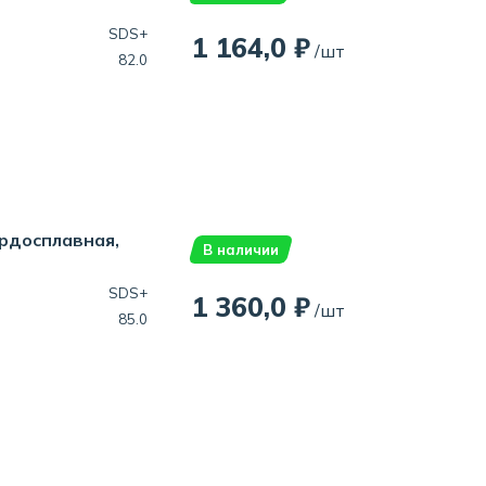
SDS+
1 164,0 ₽
/шт
82.0
ердосплавная,
В наличии
SDS+
1 360,0 ₽
/шт
85.0