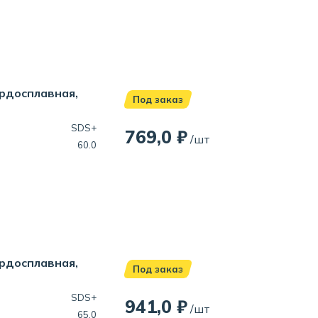
ердосплавная,
Под заказ
SDS+
769,0 ₽
/шт
60.0
ердосплавная,
Под заказ
SDS+
941,0 ₽
/шт
65.0