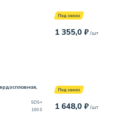
Под заказ
1 355,0 ₽
/шт
вердосплавная,
Под заказ
SDS+
1 648,0 ₽
/шт
100.0