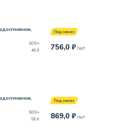
ердосплавная,
Под заказ
SDS+
756,0 ₽
/шт
45.0
ердосплавная,
Под заказ
SDS+
869,0 ₽
/шт
55.0