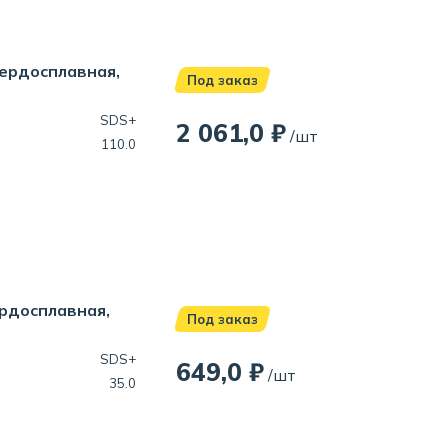
вердосплавная,
Под заказ
SDS+
2 061,0 ₽
/шт
110.0
ердосплавная,
Под заказ
SDS+
649,0 ₽
/шт
35.0