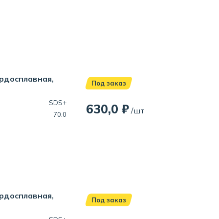
ердосплавная,
Под заказ
SDS+
630,0 ₽
/шт
70.0
ердосплавная,
Под заказ