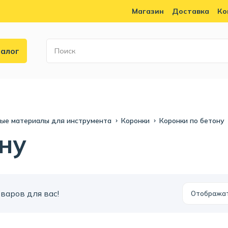
Магазин
Доставка
Ко
алог
ные материалы для инструмента
Коронки
Коронки по бетону
ну
варов для вас!
Отобража