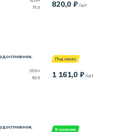
SDS+
820,0 ₽
/шт
75.0
ердосплавная,
Под заказ
SDS+
1 161,0 ₽
/шт
80.0
ердосплавная,
В наличии