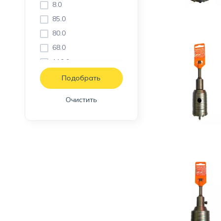
8.0
85.0
80.0
68.0
110.0
35.0
60.0
Очистить
65.0
100.0
90.0
45.0
55.0
70.0
75.0
82.0