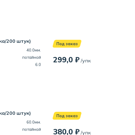
ка/200 штук)
Под заказ
40.0мм.
потайной
299,0 ₽
/упк
6.0
ка/200 штук)
Под заказ
60.0мм.
потайной
380,0 ₽
/упк