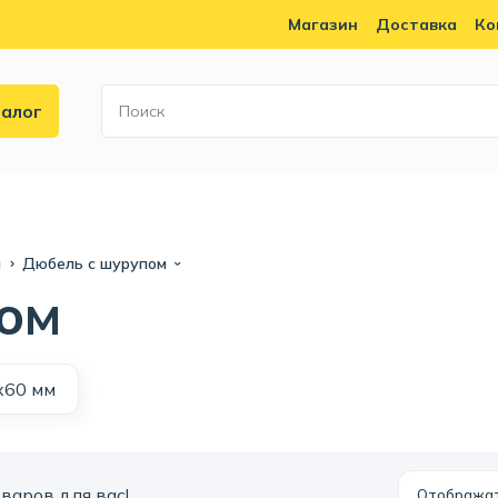
Магазин
Доставка
Ко
алог
и
Дюбель с шурупом
ом
х60 мм
варов для вас!
Отобража