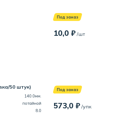
Под заказ
10,0 ₽
/шт
вка/50 штук)
Под заказ
140.0мм.
потайной
573,0 ₽
/упк
8.0