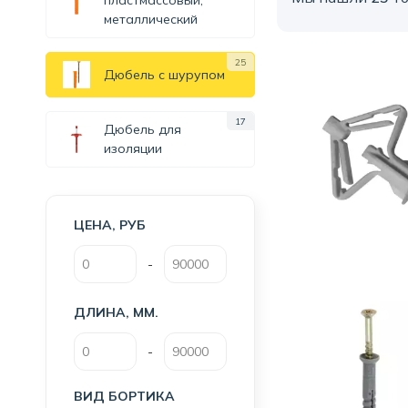
пластмассовый,
металлический
25
Дюбель с шурупом
17
Дюбель для
изоляции
ЦЕНА, РУБ
-
ДЛИНА, ММ.
-
ВИД БОРТИКА