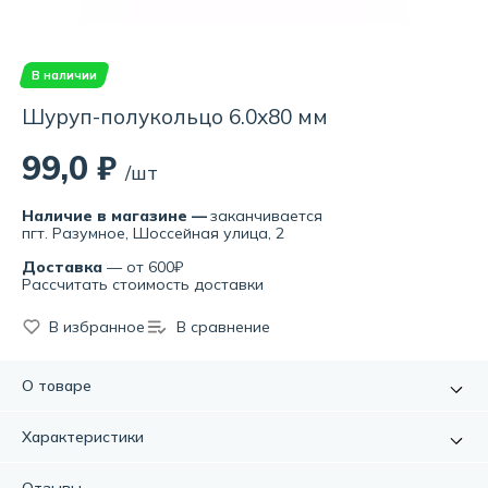
В наличии
Шуруп-полукольцо 6.0х80 мм
99,0 ₽
/шт
Наличие в магазине —
заканчивается
пгт. Разумное, Шоссейная улица, 2
Доставка
— от 600₽
Рассчитать стоимость доставки
В избранное
В сравнение
О товаре
Шуруп-полукольцо 6.0х80 мм – это надежный и
Характеристики
качественный элемент крепежа, который позволяет
быстро и просто закрепить различные предметы на
Артикул:
УТ-00004235