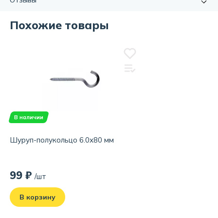
Отзывы
стенах или потолках. Изготовленный из
Длина:
80.0мм.
высококачественной стали, он обладает превосходной
Диаметр, мм:
6
прочностью и долговечностью, что делает его идеальным
Похожие товары
Отзывов еще нет, но вы можете стать первым!
выбором для использования в самых разных условиях.
Расскажите о своём опыте использования товара.
Специально разработанный крючок на конце шурупа
Обратите внимание на качество, удобство и соответствие
обеспечивает надежную фиксацию предметов, таких как
заявленным характеристикам.
картины, зеркала, полки и другие элементы интерьера.
Шуруп с крючком имеет прекрасную устойчивость к
Написать отзыв
коррозии и другим внешним воздействиям, что делает его
незаменимым элементом крепежа в условиях высокой
влажности. Шуруп-полукольцо 6.0х80 мм – это отличный
В наличии
выбор для тех, кто ценит надежность и качество в
каждой детали. Он легко устанавливается и
Шуруп-полукольцо 6.0х80 мм
обеспечивает надежную фиксацию предметов на любой
поверхности, а его долговечность и устойчивость к
внешним воздействиям гарантируют долгое и безопасное
99 ₽
использование.
/шт
В корзину