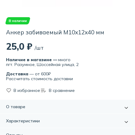
В наличии
Анкер забиваемый М10х12х40 мм
25,0 ₽
/шт
Наличие в магазине —
много
пгт. Разумное, Шоссейная улица, 2
Доставка
— от 600₽
Рассчитать стоимость доставки
В избранное
В сравнение
О товаре
Забивной анкер используется для крепления тяжелых
Характеристики
конструкций и оборудования в стены и перекрытия из
полнотелых материалов (бетон, натуральный камень,
Артикул:
УТ-00001876