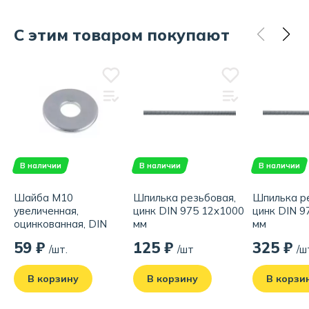
С этим товаром покупают
В наличии
В наличии
В наличии
Шайба M10
Шпилька резьбовая,
Шпилька р
увеличенная,
цинк DIN 975 12x1000
цинк DIN 9
оцинкованная, DIN
мм
мм
9021
59 ₽
125 ₽
325 ₽
/шт.
/шт
/ш
В корзину
В корзину
В корзи