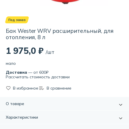
Под заказ
Бак Wester WRV расширительный, для
отопления, 8 л
1 975,0 ₽
/шт
мало
Доставка
— от 600₽
Рассчитать стоимость доставки
В избранное
В сравнение
О товаре
Расширительные баки серии WRV предназначены для
Характеристики
компенсации температурных расширений теплоносителя
в замкнутых системах отопления. Мембранные
Артикул:
00-00000067