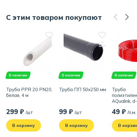
С этим товаром покупают
В наличии
В наличии
В наличии
Труба PPR 20 PN20,
Труба ПП 50х250 мм
Труба
белая, 4 м
полиэтиле
AQualink, d
красная
299 ₽
99 ₽
49 ₽
/шт
/шт
/п.м.
В корзину
В корзину
В корзи