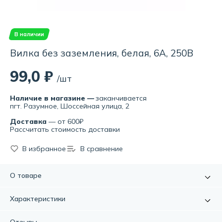
В наличии
Вилка без заземления, белая, 6А, 250В
99,0 ₽
/шт
Наличие в магазине —
заканчивается
пгт. Разумное, Шоссейная улица, 2
Доставка
— от 600₽
Рассчитать стоимость доставки
В избранное
В сравнение
О товаре
Корпус изготовлен из стойкого к механическим
Характеристики
повреждениям АБС-пластика.
Артикул:
УТ000068379
Никелированные латунные штифты и токоведущие