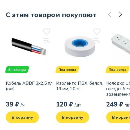
С этим товаром покупают
В наличии
Под заказ
Под заказ
Кабель АВВГ 3x2.5 пл
Изолента ПВХ, белая,
Колодка UN
(ож)
19 мм, 20 м
гнезда, бе
заземления
39 ₽
120 ₽
249 ₽
/м
/шт
/ш
В корзину
В корзину
В корзи