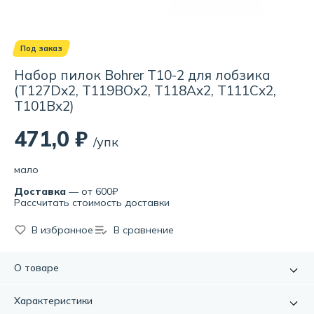
Под заказ
Набор пилок Bohrer T10-2 для лобзика
(T127Dx2, T119BOx2, T118Ax2, T111Cx2,
T101Bx2)
471,0 ₽
/упк
мало
Доставка
— от 600₽
Рассчитать стоимость доставки
В избранное
В сравнение
О товаре
Набор пилок Bohrer T10-2 для лобзика это бюджетный
Характеристики
вариант инструмента, при том, что он износостоек и