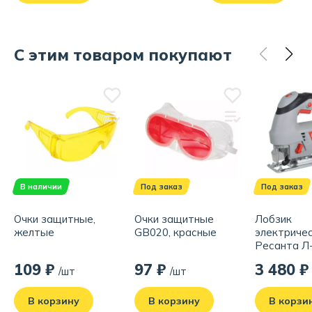
С этим товаром покупают
В наличии
Под заказ
Под заказ
Очки защитные,
Очки защитные
Лобзик
желтые
GB020, красные
электриче
Ресанта Л-
75/9/2
109 ₽
97 ₽
3 480 ₽
/шт
/шт
В корзину
В корзину
В корзи