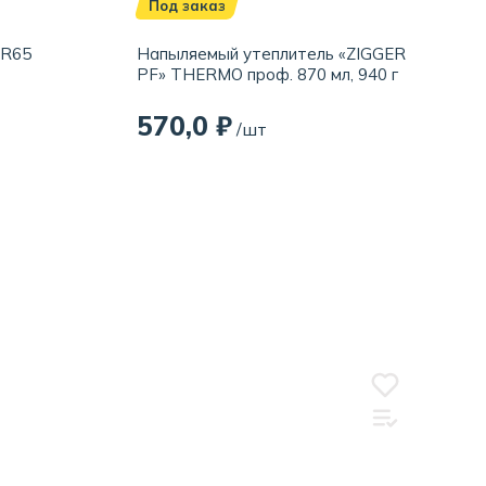
Под заказ
CR65
Напыляемый утеплитель «ZIGGER
PF» THERMO проф. 870 мл, 940 г
570,0 ₽
/шт