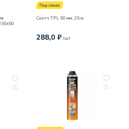
Под заказ
ля
Скотч TPL 50 мм, 25 м
1230х50
288,0 ₽
/шт