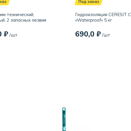
каз
Под заказ
мм технический,
Гидроизоляция CERESIT 
ый, 2 запасных лезвия
«Waterproof» 5 кг
0 ₽
690,0 ₽
/шт
/шт