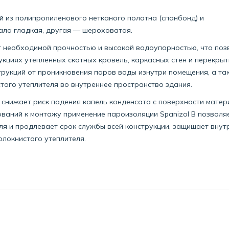
й из полипропиленового нетканого полотна (спанбонд) и
ала гладкая, другая — шероховатая.
т необходимой прочностью и высокой водоупорностью, что поз
укциях утепленных скатных кровель, каркасных стен и перекрыт
трукций от проникновения паров воды изнутри помещения, а та
ого утеплителя во внутреннее пространство здания.
снижает риск падения капель конденсата с поверхности матер
ваний к монтажу применение пароизоляции Spanizol В позволя
я и продлевает срок службы всей конструкции, защищает внут
олокнистого утеплителя.