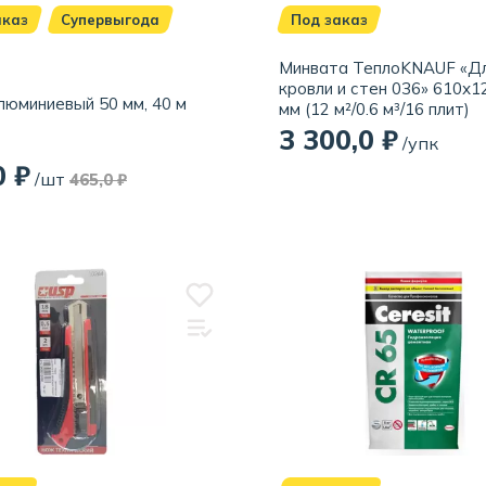
аказ
Cупервыгода
Под заказ
Минвата ТеплоKNAUF «Д
кровли и стен 036» 610х
люминиевый 50 мм, 40 м
мм (12 м²/0.6 м³/16 плит)
3 300,0 ₽
/упк
0 ₽
/шт
465,0 ₽