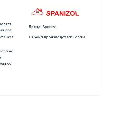
воляет
Бренд:
Spanizol
ий для
кже для
Страна производства:
Россия
иала на
ет
реннее