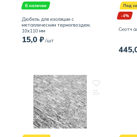
В наличии
Под з
-4%
Дюбель для изоляции с
металлическим термогвоздем,
Скотч а
10x110 мм
15,0 ₽
/шт
445,