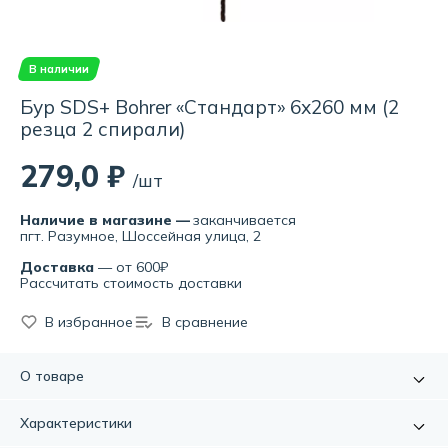
В наличии
Бур SDS+ Bohrer «Стандарт» 6х260 мм (2
резца 2 спирали)
279,0 ₽
/шт
Наличие в магазине —
заканчивается
пгт. Разумное, Шоссейная улица, 2
Доставка
— от 600₽
Рассчитать стоимость доставки
В избранное
В сравнение
О товаре
Бур усиленный используется в перфораторах с типом
Характеристики
крепления SDS-plus для сверления отверстий в бетоне,