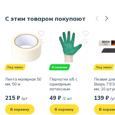
С этим товаром покупают
Под заказ
В наличии
Под заказ
Лента малярная 50
Перчатки х/б с
Лезвия дл
мм, 50 м
одинарным
Вихрь 73/10
латексным
мм, 10 шту
покрытием
215 ₽
49 ₽
139 ₽
/шт
/2 шт
/у
В корзину
В корзину
В корзи