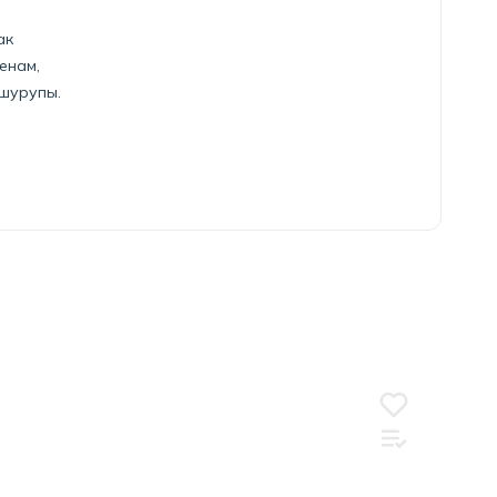
ак
енам,
 шурупы.