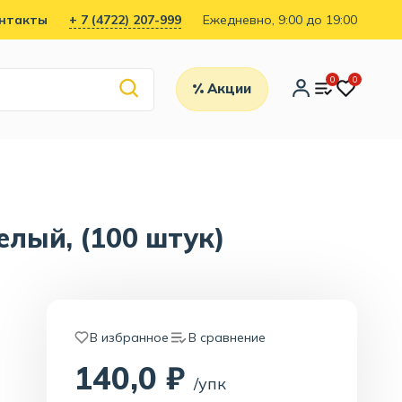
нтакты
+ 7 (4722) 207-999
Ежедневно, 9:00 до 19:00
0
0
Акции
елый, (100 штук)
В избранное
В сравнение
140,0 ₽
/упк