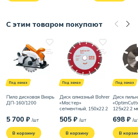
С этим товаром покупают
Под заказ
Под заказ
Под заказ
Пила дисковая Вихрь
Диск алмазный Bohrer
Диск пильн
ДП-160/1200
«Мастер»
«OptimCutt
сегментный, 150х22.2
125х22.2 мм
мм (сегмент 7 мм)
дереву, пл
5 700 ₽
505 ₽
698 ₽
/шт
/шт
/ш
сухой рез, по бетону/
гипсокарто
кирпичу/камню
УШМ
В корзину
В корзину
В корзи