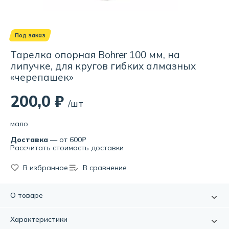
Под заказ
Тарелка опорная Bohrer 100 мм, на
липучке, для кругов гибких алмазных
«черепашек»
200,0 ₽
/шт
мало
Доставка
— от 600₽
Рассчитать стоимость доставки
В избранное
В сравнение
О товаре
Тарелка опорная используется для установки в УШМ или
Характеристики
дрель различной оснастки, предназначенной для