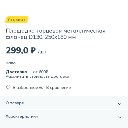
Под заказ
Площадка торцевая металлическая
фланец D130, 250х180 мм
299,0 ₽
/шт
мало
Доставка
— от 600₽
Рассчитать стоимость доставки
В избранное
В сравнение
О товаре
Площадка торцевая применяется для декоративного
Характеристики
оформления вытяжных выходов вентиляционных систем.
Настенный или потолочный монтаж осуществляется при
Артикул:
УТ000092472