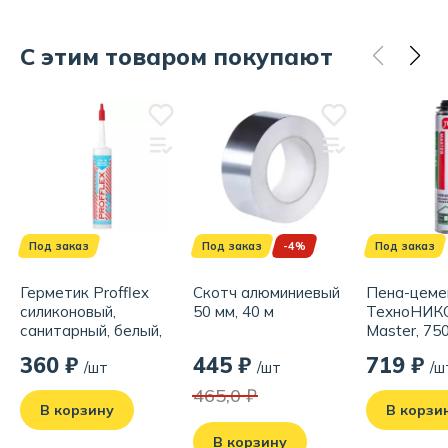
С этим товаром покупают
Под заказ
Под заказ
-4%
Под заказ
Герметик Profflex
Скотч алюминиевый
Пена-цеме
силиконовый,
50 мм, 40 м
ТехноНИК
санитарный, белый,
Master, 75
280 мл
360 ₽
445 ₽
719 ₽
/шт
/шт
/ш
465,0 ₽
В корзину
В корзи
В корзину