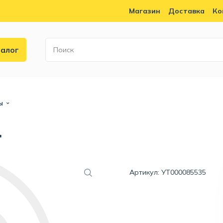
Магазин
Доставка
Ко
алог
ы
.
Артикул: УТ000085535