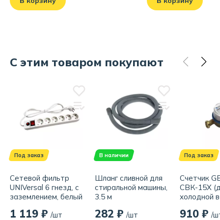
В корзину
В корзину
С этим товаром покупают
Под заказ
В наличии
Под заказ
Сетевой фильтр
Шланг сливной для
Счетчик G
UNIVersal 6 гнезд, с
стиральной машины,
СВК-15Х (
заземлением, белый
3.5 м
холодной 
(ПВС 3x0.75) 5 м
1 119 ₽
282 ₽
910 ₽
/шт
/шт
/ш